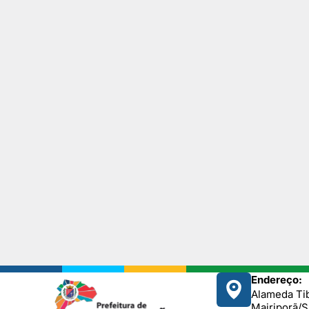
Endereço:
Alameda Tib
Mairiporã/