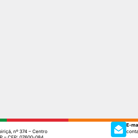
E-mai
iriçá, nº 374 – Centro
cont
SP – CEP: 07600-084