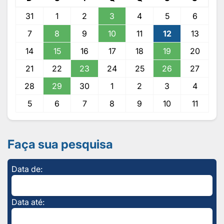
31
1
2
3
4
5
6
7
8
9
10
11
12
13
14
15
16
17
18
19
20
21
22
23
24
25
26
27
28
29
30
1
2
3
4
5
6
7
8
9
10
11
Faça sua pesquisa
Data de:
Data até: