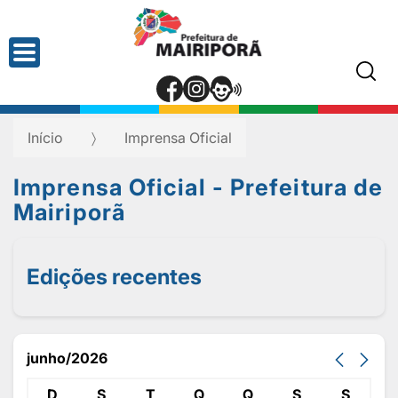
Início
Imprensa Oficial
Imprensa Oficial - Prefeitura de
Mairiporã
Edições recentes
junho/2026
D
S
T
Q
Q
S
S