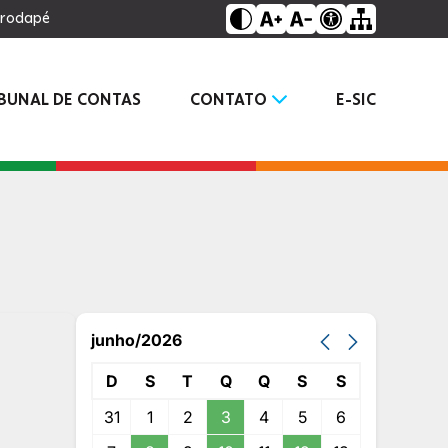
o rodapé
IBUNAL DE CONTAS
CONTATO
E-SIC
junho/2026
D
S
T
Q
Q
S
S
31
1
2
3
4
5
6