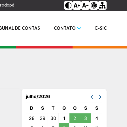
o rodapé
IBUNAL DE CONTAS
CONTATO
E-SIC
julho/2026
D
S
T
Q
Q
S
S
28
29
30
1
2
3
4