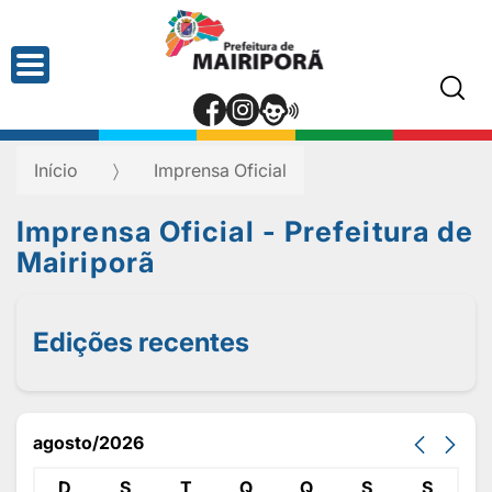
Início
Imprensa Oficial
Imprensa Oficial - Prefeitura de
Mairiporã
Edições recentes
agosto/2026
D
S
T
Q
Q
S
S