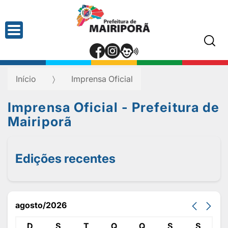
Início
Imprensa Oficial
Imprensa Oficial - Prefeitura de
Mairiporã
Edições recentes
agosto/2026
D
S
T
Q
Q
S
S