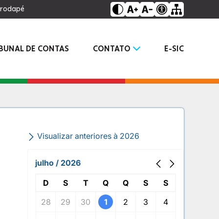
o rodapé
IBUNAL DE CONTAS
CONTATO
E-SIC
Visualizar anteriores à 2026
julho / 2026
D
S
T
Q
Q
S
S
28
29
30
1
2
3
4