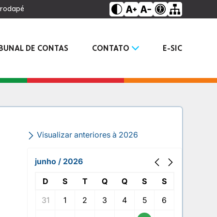
o rodapé
IBUNAL DE CONTAS
CONTATO
E-SIC
Visualizar anteriores à 2026
junho / 2026
D
S
T
Q
Q
S
S
31
1
2
3
4
5
6