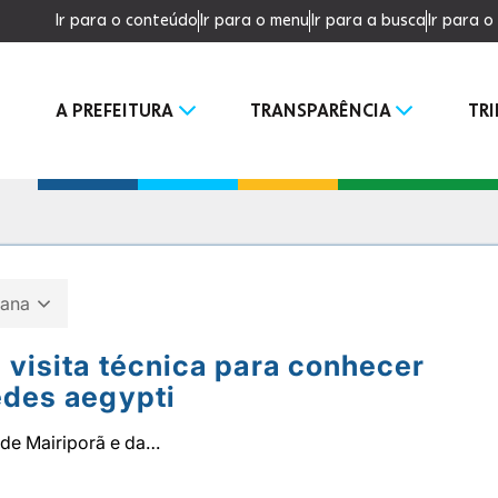
Ir para o conteúdo
Ir para o menu
Ir para a busca
Ir para 
A PREFEITURA
TRANSPARÊNCIA
TR
mana
 visita técnica para conhecer
edes aegypti
 de Mairiporã e da…