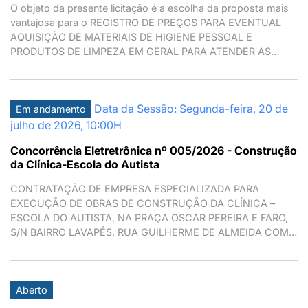
O objeto da presente licitação é a escolha da proposta mais
vantajosa para o REGISTRO DE PREÇOS PARA EVENTUAL
AQUISIÇÃO DE MATERIAIS DE HIGIENE PESSOAL E
PRODUTOS DE LIMPEZA EM GERAL PARA ATENDER AS
NECESSIDADES DE TODAS AS SECRETARIAS MUNICIPAIS,
PROCURADORIA E SUBPREFEITURA, conforme condições,
quantidades e exigências estabelecidas neste Edital e seus
Data da Sessão: Segunda-feira, 20 de
anexos.
Em andamento
julho de 2026, 10:00H
Concorrência Eletretrônica nº 005/2026 - Construção
da Clínica-Escola do Autista
CONTRATAÇÃO DE EMPRESA ESPECIALIZADA PARA
EXECUÇÃO DE OBRAS DE CONSTRUÇÃO DA CLÍNICA –
ESCOLA DO AUTISTA, NA PRAÇA OSCAR PEREIRA E FARO,
S/N BAIRRO LAVAPÉS, RUA GUILHERME DE ALMEIDA COM
RUA CELSO EPAMINONDAS. MAIRIPORÃ/SP.
Aberto