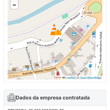
−
Leaflet
|
©
OpenStreetMap
Dados da empresa contratada