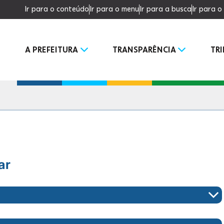
Ir para o conteúdo
Ir para o menu
Ir para a busca
Ir para 
A PREFEITURA
TRANSPARÊNCIA
TR
ar